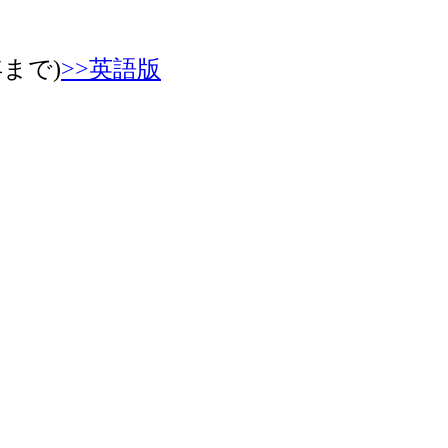
年まで)
>>英語版