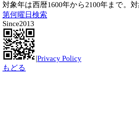
対象年は西暦1600年から2100年ま
第何曜日検索
Since2013
|
Privacy Policy
もどる