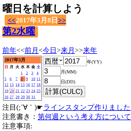
曜日を計算しよう
<<
2017年3月8日
>>
第2水曜
前年
<<
前月
<
今日
>
来月
>>
来年
2017年3月
年(YY)
日
月
火
水
木
金
土
月(MM)
1
2
3
4
5
6
7
8
9
10
11
日(DD)
12
13
14
15
16
17
18
19
20
21
22
23
24
25
26
27
28
29
30
31
注目(;´∀｀)☛
ラインスタンプ作りました
注意書き：
第何週という考え方につい
注意事項: