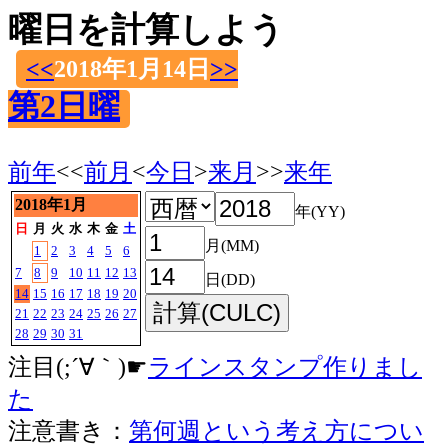
曜日を計算しよう
<<
2018年1月14日
>>
第2日曜
前年
<<
前月
<
今日
>
来月
>>
来年
2018年1月
年(YY)
日
月
火
水
木
金
土
月(MM)
1
2
3
4
5
6
7
8
9
10
11
12
13
日(DD)
14
15
16
17
18
19
20
21
22
23
24
25
26
27
28
29
30
31
注目(;´∀｀)☛
ラインスタンプ作りまし
た
注意書き：
第何週という考え方につい