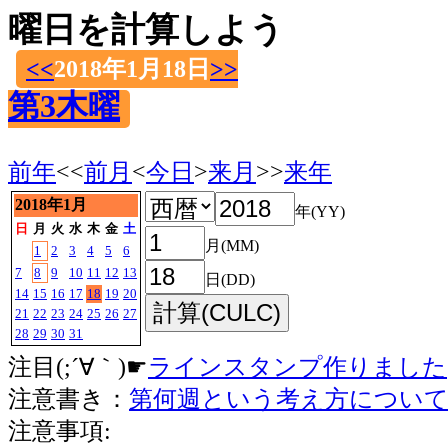
曜日を計算しよう
<<
2018年1月18日
>>
第3木曜
前年
<<
前月
<
今日
>
来月
>>
来年
2018年1月
年(YY)
日
月
火
水
木
金
土
月(MM)
1
2
3
4
5
6
7
8
9
10
11
12
13
日(DD)
14
15
16
17
18
19
20
21
22
23
24
25
26
27
28
29
30
31
注目(;´∀｀)☛
ラインスタンプ作りました
注意書き：
第何週という考え方につい
注意事項: