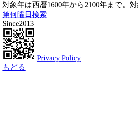
対象年は西暦1600年から2100年ま
第何曜日検索
Since2013
|
Privacy Policy
もどる