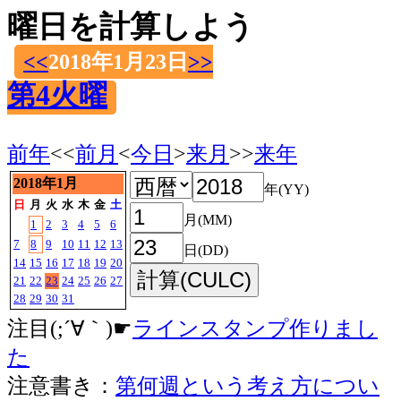
曜日を計算しよう
<<
2018年1月23日
>>
第4火曜
前年
<<
前月
<
今日
>
来月
>>
来年
2018年1月
年(YY)
日
月
火
水
木
金
土
月(MM)
1
2
3
4
5
6
7
8
9
10
11
12
13
日(DD)
14
15
16
17
18
19
20
21
22
23
24
25
26
27
28
29
30
31
注目(;´∀｀)☛
ラインスタンプ作りまし
た
注意書き：
第何週という考え方につい