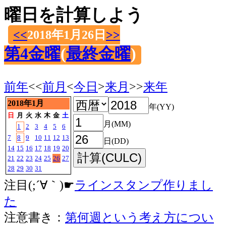
曜日を計算しよう
<<
2018年1月26日
>>
第4金曜
(
最終金曜
)
前年
<<
前月
<
今日
>
来月
>>
来年
2018年1月
年(YY)
日
月
火
水
木
金
土
月(MM)
1
2
3
4
5
6
7
8
9
10
11
12
13
日(DD)
14
15
16
17
18
19
20
21
22
23
24
25
26
27
28
29
30
31
注目(;´∀｀)☛
ラインスタンプ作りまし
た
注意書き：
第何週という考え方につい