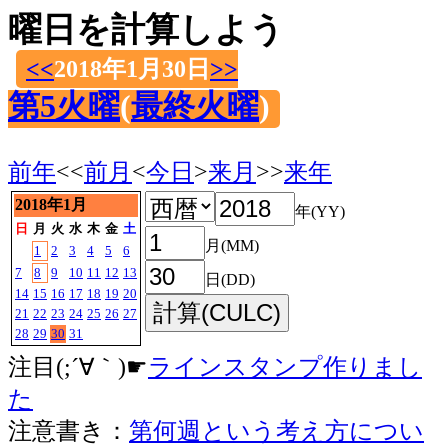
曜日を計算しよう
<<
2018年1月30日
>>
第5火曜
(
最終火曜
)
前年
<<
前月
<
今日
>
来月
>>
来年
2018年1月
年(YY)
日
月
火
水
木
金
土
月(MM)
1
2
3
4
5
6
7
8
9
10
11
12
13
日(DD)
14
15
16
17
18
19
20
21
22
23
24
25
26
27
28
29
30
31
注目(;´∀｀)☛
ラインスタンプ作りまし
た
注意書き：
第何週という考え方につい