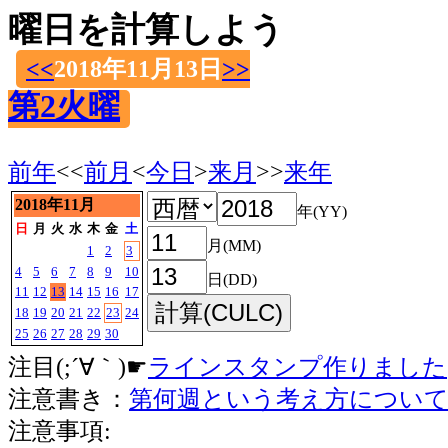
曜日を計算しよう
<<
2018年11月13日
>>
第2火曜
前年
<<
前月
<
今日
>
来月
>>
来年
2018年11月
年(YY)
日
月
火
水
木
金
土
月(MM)
1
2
3
4
5
6
7
8
9
10
日(DD)
11
12
13
14
15
16
17
18
19
20
21
22
23
24
25
26
27
28
29
30
注目(;´∀｀)☛
ラインスタンプ作りました
注意書き：
第何週という考え方につい
注意事項: