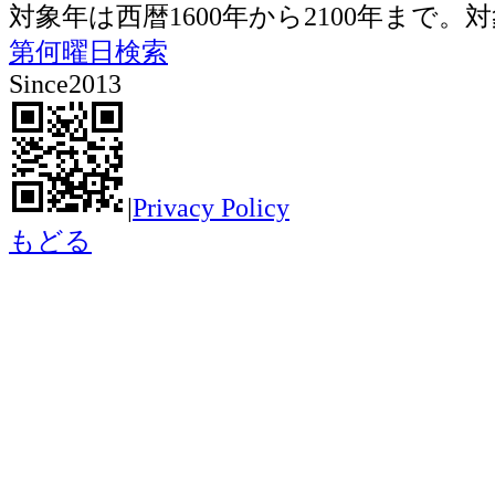
対象年は西暦1600年から2100年ま
第何曜日検索
Since2013
|
Privacy Policy
もどる