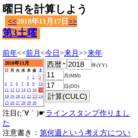
曜日を計算しよう
<<
2018年11月17日
>>
第3土曜
前年
<<
前月
<
今日
>
来月
>>
来年
2018年11月
年(YY)
日
月
火
水
木
金
土
月(MM)
1
2
3
4
5
6
7
8
9
10
日(DD)
11
12
13
14
15
16
17
18
19
20
21
22
23
24
25
26
27
28
29
30
注目(;´∀｀)☛
ラインスタンプ作りまし
た
注意書き：
第何週という考え方につい