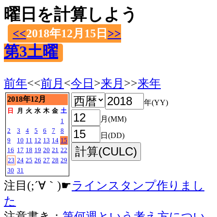
曜日を計算しよう
<<
2018年12月15日
>>
第3土曜
前年
<<
前月
<
今日
>
来月
>>
来年
2018年12月
年(YY)
日
月
火
水
木
金
土
月(MM)
1
2
3
4
5
6
7
8
日(DD)
9
10
11
12
13
14
15
16
17
18
19
20
21
22
23
24
25
26
27
28
29
30
31
注目(;´∀｀)☛
ラインスタンプ作りまし
た
注意書き：
第何週という考え方につい