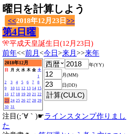
曜日を計算しよう
<<
2018年12月23日
>>
第4日曜
🎌平成天皇誕生日(12月23日)
前年
<<
前月
<
今日
>
来月
>>
来年
2018年12月
年(YY)
日
月
火
水
木
金
土
月(MM)
1
2
3
4
5
6
7
8
日(DD)
9
10
11
12
13
14
15
16
17
18
19
20
21
22
23
24
25
26
27
28
29
30
31
注目(;´∀｀)☛
ラインスタンプ作りまし
た