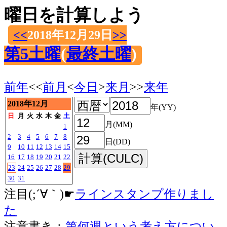
曜日を計算しよう
<<
2018年12月29日
>>
第5土曜
(
最終土曜
)
前年
<<
前月
<
今日
>
来月
>>
来年
2018年12月
年(YY)
日
月
火
水
木
金
土
月(MM)
1
2
3
4
5
6
7
8
日(DD)
9
10
11
12
13
14
15
16
17
18
19
20
21
22
23
24
25
26
27
28
29
30
31
注目(;´∀｀)☛
ラインスタンプ作りまし
た
注意書き：
第何週という考え方につい