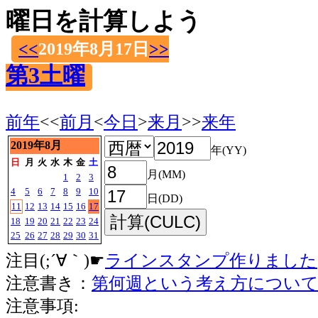
曜日を計算しよう
<<
2019年8月17日
>>
第3土曜
前年
<<
前月
<
今日
>
来月
>>
来年
2019年8月
年(YY)
日
月
火
水
木
金
土
月(MM)
1
2
3
4
5
6
7
8
9
10
日(DD)
11
12
13
14
15
16
17
18
19
20
21
22
23
24
25
26
27
28
29
30
31
注目(;´∀｀)☛
ラインスタンプ作りました
注意書き：
第何週という考え方につい
注意事項: