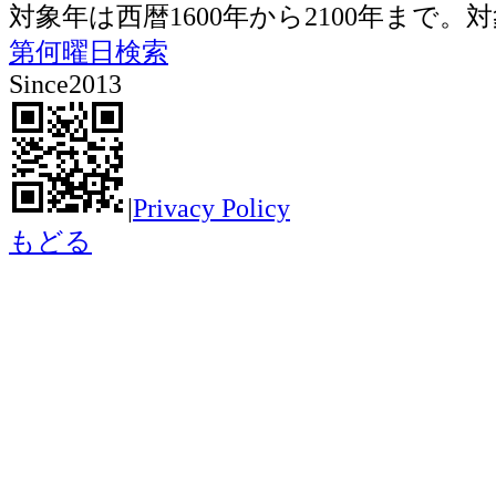
対象年は西暦1600年から2100年ま
第何曜日検索
Since2013
|
Privacy Policy
もどる