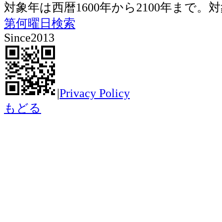
対象年は西暦1600年から2100年ま
第何曜日検索
Since2013
|
Privacy Policy
もどる