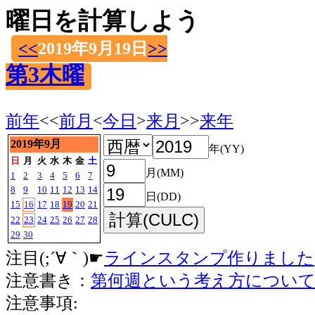
曜日を計算しよう
<<
2019年9月19日
>>
第3木曜
前年
<<
前月
<
今日
>
来月
>>
来年
2019年9月
年(YY)
日
月
火
水
木
金
土
月(MM)
1
2
3
4
5
6
7
8
9
10
11
12
13
14
日(DD)
15
16
17
18
19
20
21
22
23
24
25
26
27
28
29
30
注目(;´∀｀)☛
ラインスタンプ作りました
注意書き：
第何週という考え方につい
注意事項: