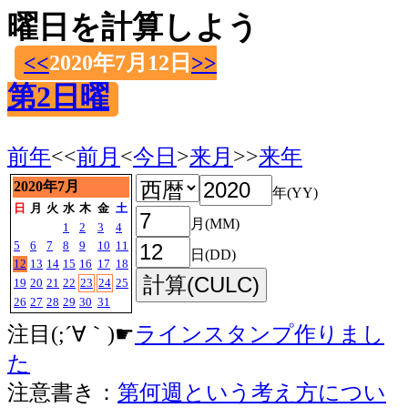
曜日を計算しよう
<<
2020年7月12日
>>
第2日曜
前年
<<
前月
<
今日
>
来月
>>
来年
2020年7月
年(YY)
日
月
火
水
木
金
土
月(MM)
1
2
3
4
5
6
7
8
9
10
11
日(DD)
12
13
14
15
16
17
18
19
20
21
22
23
24
25
26
27
28
29
30
31
注目(;´∀｀)☛
ラインスタンプ作りまし
た
注意書き：
第何週という考え方につい