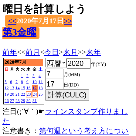
曜日を計算しよう
<<
2020年7月17日
>>
第3金曜
前年
<<
前月
<
今日
>
来月
>>
来年
2020年7月
年(YY)
日
月
火
水
木
金
土
月(MM)
1
2
3
4
5
6
7
8
9
10
11
日(DD)
12
13
14
15
16
17
18
19
20
21
22
23
24
25
26
27
28
29
30
31
注目(;´∀｀)☛
ラインスタンプ作りまし
た
注意書き：
第何週という考え方につい