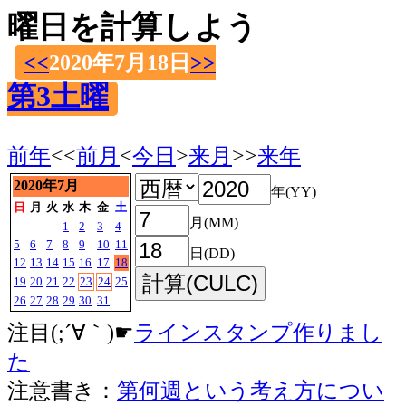
曜日を計算しよう
<<
2020年7月18日
>>
第3土曜
前年
<<
前月
<
今日
>
来月
>>
来年
2020年7月
年(YY)
日
月
火
水
木
金
土
月(MM)
1
2
3
4
5
6
7
8
9
10
11
日(DD)
12
13
14
15
16
17
18
19
20
21
22
23
24
25
26
27
28
29
30
31
注目(;´∀｀)☛
ラインスタンプ作りまし
た
注意書き：
第何週という考え方につい