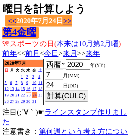
曜日を計算しよう
<<
2020年7月24日
>>
第4金曜
🎌スポーツの日(
本来は10月第2月曜
)
前年
<<
前月
<
今日
>
来月
>>
来年
2020年7月
年(YY)
日
月
火
水
木
金
土
月(MM)
1
2
3
4
5
6
7
8
9
10
11
日(DD)
12
13
14
15
16
17
18
19
20
21
22
23
24
25
26
27
28
29
30
31
注目(;´∀｀)☛
ラインスタンプ作りまし
た
注意書き：
第何週という考え方につい