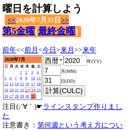
曜日を計算しよう
<<
2020年7月31日
>>
第5金曜
(
最終金曜
)
前年
<<
前月
<
今日
>
来月
>>
来年
2020年7月
年(YY)
日
月
火
水
木
金
土
月(MM)
1
2
3
4
5
6
7
8
9
10
11
日(DD)
12
13
14
15
16
17
18
19
20
21
22
23
24
25
26
27
28
29
30
31
注目(;´∀｀)☛
ラインスタンプ作りまし
た
注意書き：
第何週という考え方につい