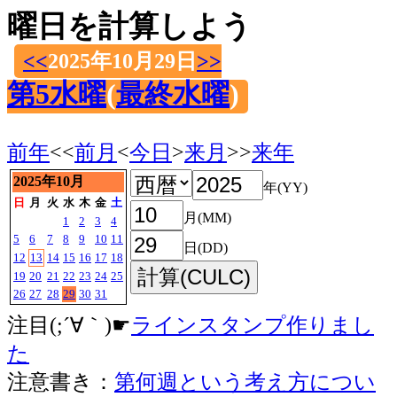
曜日を計算しよう
<<
2025年10月29日
>>
第5水曜
(
最終水曜
)
前年
<<
前月
<
今日
>
来月
>>
来年
2025年10月
年(YY)
日
月
火
水
木
金
土
月(MM)
1
2
3
4
5
6
7
8
9
10
11
日(DD)
12
13
14
15
16
17
18
19
20
21
22
23
24
25
26
27
28
29
30
31
注目(;´∀｀)☛
ラインスタンプ作りまし
た
注意書き：
第何週という考え方につい