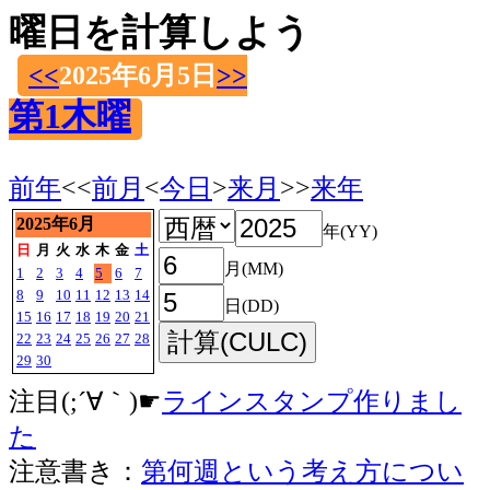
曜日を計算しよう
<<
2025年6月5日
>>
第1木曜
前年
<<
前月
<
今日
>
来月
>>
来年
2025年6月
年(YY)
日
月
火
水
木
金
土
月(MM)
1
2
3
4
5
6
7
8
9
10
11
12
13
14
日(DD)
15
16
17
18
19
20
21
22
23
24
25
26
27
28
29
30
注目(;´∀｀)☛
ラインスタンプ作りまし
た
注意書き：
第何週という考え方につい