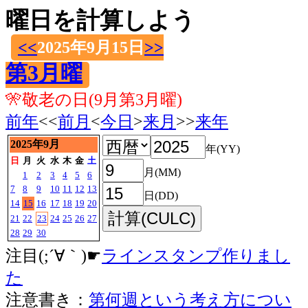
曜日を計算しよう
<<
2025年9月15日
>>
第3月曜
🎌敬老の日(9月第3月曜)
前年
<<
前月
<
今日
>
来月
>>
来年
2025年9月
年(YY)
日
月
火
水
木
金
土
月(MM)
1
2
3
4
5
6
7
8
9
10
11
12
13
日(DD)
14
15
16
17
18
19
20
21
22
23
24
25
26
27
28
29
30
注目(;´∀｀)☛
ラインスタンプ作りまし
た
注意書き：
第何週という考え方につい