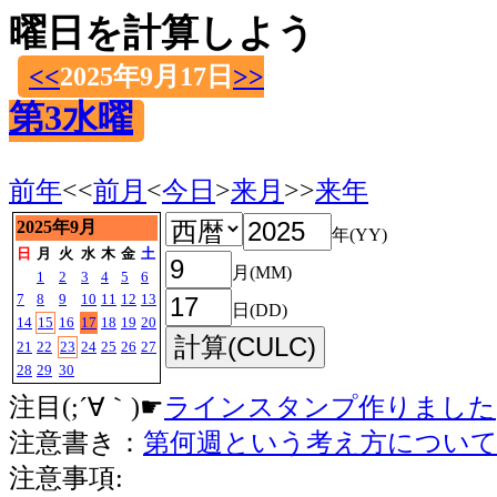
曜日を計算しよう
<<
2025年9月17日
>>
第3水曜
前年
<<
前月
<
今日
>
来月
>>
来年
2025年9月
年(YY)
日
月
火
水
木
金
土
月(MM)
1
2
3
4
5
6
7
8
9
10
11
12
13
日(DD)
14
15
16
17
18
19
20
21
22
23
24
25
26
27
28
29
30
注目(;´∀｀)☛
ラインスタンプ作りました
注意書き：
第何週という考え方につい
注意事項: