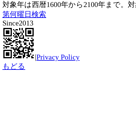
対象年は西暦1600年から2100年ま
第何曜日検索
Since2013
|
Privacy Policy
もどる