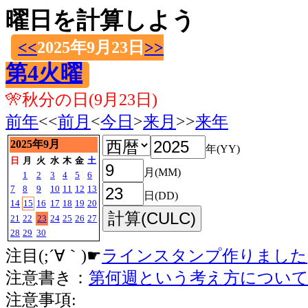
曜日を計算しよう
<<
2025年9月23日
>>
第4火曜
🎌秋分の日(9月23日)
前年
<<
前月
<
今日
>
来月
>>
来年
2025年9月
年(YY)
日
月
火
水
木
金
土
月(MM)
1
2
3
4
5
6
7
8
9
10
11
12
13
日(DD)
14
15
16
17
18
19
20
21
22
23
24
25
26
27
28
29
30
注目(;´∀｀)☛
ラインスタンプ作りました
注意書き：
第何週という考え方につい
注意事項: