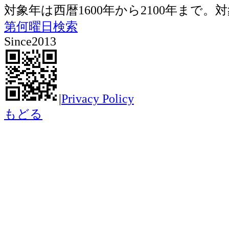
対象年は西暦1600年から2100年ま
第何曜日検索
Since2013
|
Privacy Policy
もどる