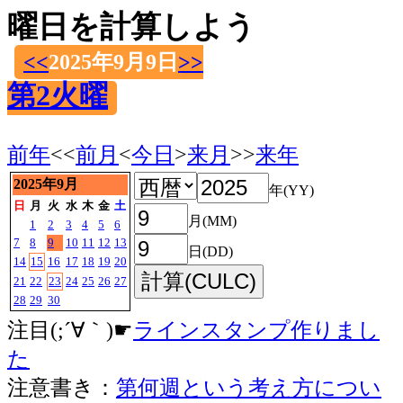
曜日を計算しよう
<<
2025年9月9日
>>
第2火曜
前年
<<
前月
<
今日
>
来月
>>
来年
2025年9月
年(YY)
日
月
火
水
木
金
土
月(MM)
1
2
3
4
5
6
7
8
9
10
11
12
13
日(DD)
14
15
16
17
18
19
20
21
22
23
24
25
26
27
28
29
30
注目(;´∀｀)☛
ラインスタンプ作りまし
た
注意書き：
第何週という考え方につい