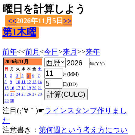
曜日を計算しよう
<<
2026年11月5日
>>
第1木曜
前年
<<
前月
<
今日
>
来月
>>
来年
2026年11月
年(YY)
日
月
火
水
木
金
土
月(MM)
1
2
3
4
5
6
7
8
9
10
11
12
13
14
日(DD)
15
16
17
18
19
20
21
22
23
24
25
26
27
28
29
30
注目(;´∀｀)☛
ラインスタンプ作りまし
た
注意書き：
第何週という考え方につい