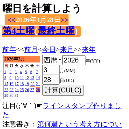
曜日を計算しよう
<<
2026年3月28日
>>
第4土曜
(
最終土曜
)
前年
<<
前月
<
今日
>
来月
>>
来年
2026年3月
年(YY)
日
月
火
水
木
金
土
月(MM)
1
2
3
4
5
6
7
8
9
10
11
12
13
14
日(DD)
15
16
17
18
19
20
21
22
23
24
25
26
27
28
29
30
31
注目(;´∀｀)☛
ラインスタンプ作りまし
た
注意書き：
第何週という考え方につい