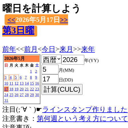
曜日を計算しよう
<<
2026年5月17日
>>
第3日曜
前年
<<
前月
<
今日
>
来月
>>
来年
2026年5月
年(YY)
日
月
火
水
木
金
土
月(MM)
1
2
3
4
5
6
7
8
9
日(DD)
10
11
12
13
14
15
16
17
18
19
20
21
22
23
24
25
26
27
28
29
30
31
注目(;´∀｀)☛
ラインスタンプ作りました
注意書き：
第何週という考え方につい
注意事項: