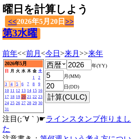
曜日を計算しよう
<<
2026年5月20日
>>
第3水曜
前年
<<
前月
<
今日
>
来月
>>
来年
2026年5月
年(YY)
日
月
火
水
木
金
土
月(MM)
1
2
3
4
5
6
7
8
9
日(DD)
10
11
12
13
14
15
16
17
18
19
20
21
22
23
24
25
26
27
28
29
30
31
注目(;´∀｀)☛
ラインスタンプ作りまし
た
注意書き：
第何週という考え方につい