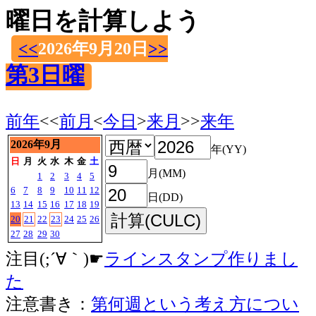
曜日を計算しよう
<<
2026年9月20日
>>
第3日曜
前年
<<
前月
<
今日
>
来月
>>
来年
2026年9月
年(YY)
日
月
火
水
木
金
土
月(MM)
1
2
3
4
5
6
7
8
9
10
11
12
日(DD)
13
14
15
16
17
18
19
20
21
22
23
24
25
26
27
28
29
30
注目(;´∀｀)☛
ラインスタンプ作りまし
た
注意書き：
第何週という考え方につい