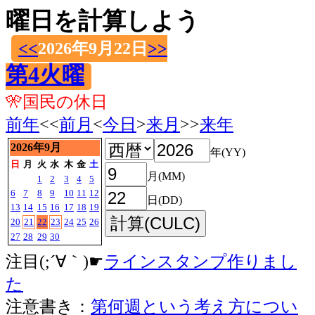
曜日を計算しよう
<<
2026年9月22日
>>
第4火曜
🎌国民の休日
前年
<<
前月
<
今日
>
来月
>>
来年
2026年9月
年(YY)
日
月
火
水
木
金
土
月(MM)
1
2
3
4
5
6
7
8
9
10
11
12
日(DD)
13
14
15
16
17
18
19
20
21
22
23
24
25
26
27
28
29
30
注目(;´∀｀)☛
ラインスタンプ作りまし
た
注意書き：
第何週という考え方につい