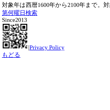
対象年は西暦1600年から2100年ま
第何曜日検索
Since2013
|
Privacy Policy
もどる