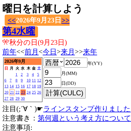
曜日を計算しよう
<<
2026年9月23日
>>
第4水曜
🎌秋分の日(9月23日)
前年
<<
前月
<
今日
>
来月
>>
来年
2026年9月
年(YY)
日
月
火
水
木
金
土
月(MM)
1
2
3
4
5
6
7
8
9
10
11
12
日(DD)
13
14
15
16
17
18
19
20
21
22
23
24
25
26
27
28
29
30
注目(;´∀｀)☛
ラインスタンプ作りました
注意書き：
第何週という考え方につい
注意事項: