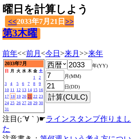
曜日を計算しよう
<<
2033年7月21日
>>
第3木曜
前年
<<
前月
<
今日
>
来月
>>
来年
2033年7月
年(YY)
日
月
火
水
木
金
土
月(MM)
1
2
3
4
5
6
7
8
9
日(DD)
10
11
12
13
14
15
16
17
18
19
20
21
22
23
24
25
26
27
28
29
30
31
注目(;´∀｀)☛
ラインスタンプ作りまし
た
注意書き：
第何週という考え方につい