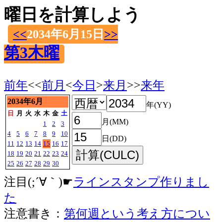
曜日を計算しよう
<<
2034年6月15日
>>
第3木曜
前年
<<
前月
<
今日
>
来月
>>
来年
2034年6月
年(YY)
日
月
火
水
木
金
土
月(MM)
1
2
3
4
5
6
7
8
9
10
日(DD)
11
12
13
14
15
16
17
18
19
20
21
22
23
24
25
26
27
28
29
30
注目(;´∀｀)☛
ラインスタンプ作りまし
た
注意書き：
第何週という考え方につい