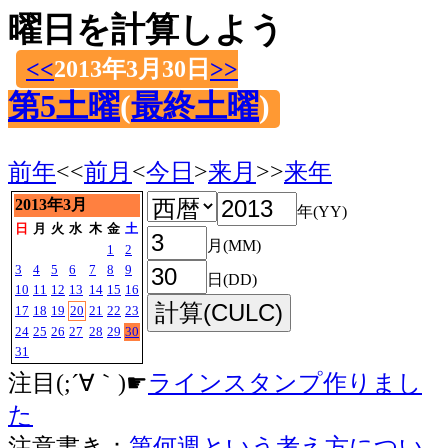
曜日を計算しよう
<<
2013年3月30日
>>
第5土曜
(
最終土曜
)
前年
<<
前月
<
今日
>
来月
>>
来年
2013年3月
年(YY)
日
月
火
水
木
金
土
月(MM)
1
2
3
4
5
6
7
8
9
日(DD)
10
11
12
13
14
15
16
17
18
19
20
21
22
23
24
25
26
27
28
29
30
31
注目(;´∀｀)☛
ラインスタンプ作りまし
た
注意書き：
第何週という考え方につい