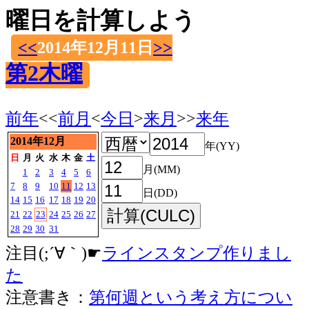
曜日を計算しよう
<<
2014年12月11日
>>
第2木曜
前年
<<
前月
<
今日
>
来月
>>
来年
2014年12月
年(YY)
日
月
火
水
木
金
土
月(MM)
1
2
3
4
5
6
7
8
9
10
11
12
13
日(DD)
14
15
16
17
18
19
20
21
22
23
24
25
26
27
28
29
30
31
注目(;´∀｀)☛
ラインスタンプ作りまし
た
注意書き：
第何週という考え方につい