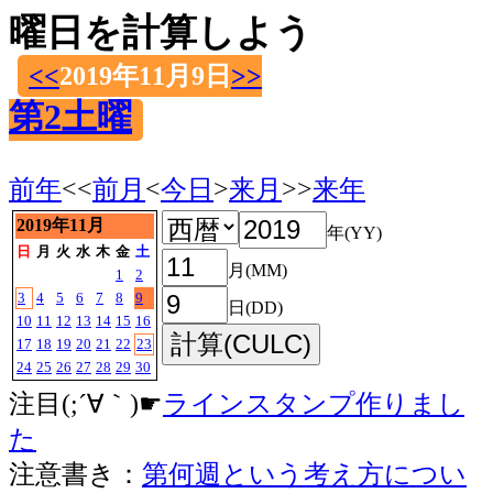
曜日を計算しよう
<<
2019年11月9日
>>
第2土曜
前年
<<
前月
<
今日
>
来月
>>
来年
2019年11月
年(YY)
日
月
火
水
木
金
土
月(MM)
1
2
3
4
5
6
7
8
9
日(DD)
10
11
12
13
14
15
16
17
18
19
20
21
22
23
24
25
26
27
28
29
30
注目(;´∀｀)☛
ラインスタンプ作りまし
た
注意書き：
第何週という考え方につい