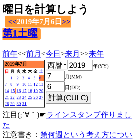
曜日を計算しよう
<<
2019年7月6日
>>
第1土曜
前年
<<
前月
<
今日
>
来月
>>
来年
2019年7月
年(YY)
日
月
火
水
木
金
土
月(MM)
1
2
3
4
5
6
7
8
9
10
11
12
13
日(DD)
14
15
16
17
18
19
20
21
22
23
24
25
26
27
28
29
30
31
注目(;´∀｀)☛
ラインスタンプ作りまし
た
注意書き：
第何週という考え方につい