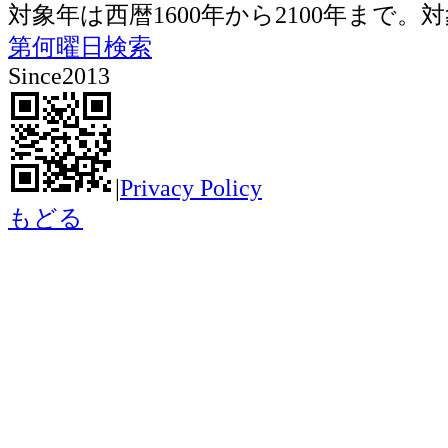
対象年は西暦1600年から2100年ま
第何曜日検索
Since2013
|
Privacy Policy
もどる