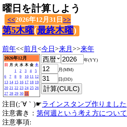
曜日を計算しよう
<<
2026年12月31日
>>
第5木曜
(
最終木曜
)
前年
<<
前月
<
今日
>
来月
>>
来年
2026年12月
年(YY)
日
月
火
水
木
金
土
月(MM)
1
2
3
4
5
6
7
8
9
10
11
12
日(DD)
13
14
15
16
17
18
19
20
21
22
23
24
25
26
27
28
29
30
31
注目(;´∀｀)☛
ラインスタンプ作りました
注意書き：
第何週という考え方につい
注意事項: