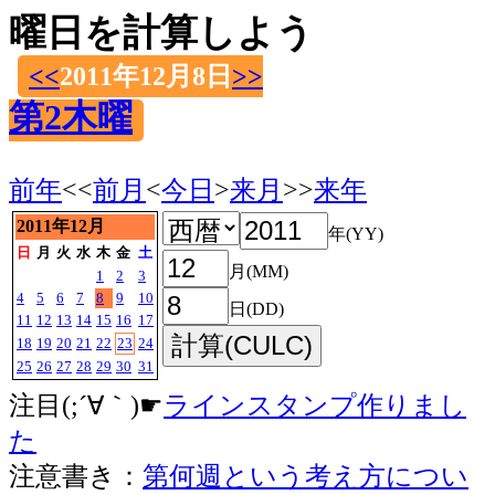
曜日を計算しよう
<<
2011年12月8日
>>
第2木曜
前年
<<
前月
<
今日
>
来月
>>
来年
2011年12月
年(YY)
日
月
火
水
木
金
土
月(MM)
1
2
3
4
5
6
7
8
9
10
日(DD)
11
12
13
14
15
16
17
18
19
20
21
22
23
24
25
26
27
28
29
30
31
注目(;´∀｀)☛
ラインスタンプ作りまし
た
注意書き：
第何週という考え方につい