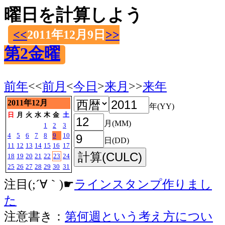
曜日を計算しよう
<<
2011年12月9日
>>
第2金曜
前年
<<
前月
<
今日
>
来月
>>
来年
2011年12月
年(YY)
日
月
火
水
木
金
土
月(MM)
1
2
3
4
5
6
7
8
9
10
日(DD)
11
12
13
14
15
16
17
18
19
20
21
22
23
24
25
26
27
28
29
30
31
注目(;´∀｀)☛
ラインスタンプ作りまし
た
注意書き：
第何週という考え方につい