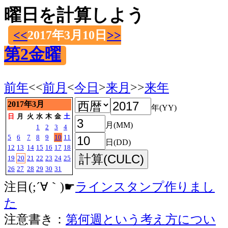
曜日を計算しよう
<<
2017年3月10日
>>
第2金曜
前年
<<
前月
<
今日
>
来月
>>
来年
2017年3月
年(YY)
日
月
火
水
木
金
土
月(MM)
1
2
3
4
5
6
7
8
9
10
11
日(DD)
12
13
14
15
16
17
18
19
20
21
22
23
24
25
26
27
28
29
30
31
注目(;´∀｀)☛
ラインスタンプ作りまし
た
注意書き：
第何週という考え方につい