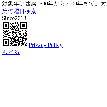
対象年は西暦1600年から2100年ま
第何曜日検索
Since2013
|
Privacy Policy
もどる