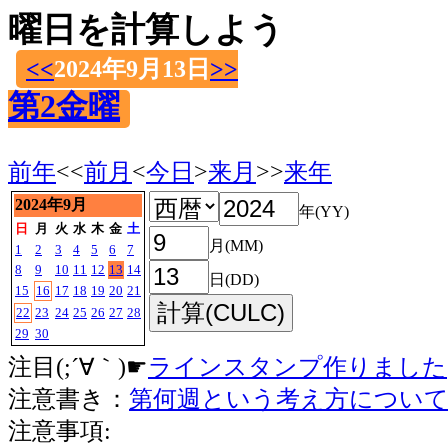
曜日を計算しよう
<<
2024年9月13日
>>
第2金曜
前年
<<
前月
<
今日
>
来月
>>
来年
2024年9月
年(YY)
日
月
火
水
木
金
土
月(MM)
1
2
3
4
5
6
7
8
9
10
11
12
13
14
日(DD)
15
16
17
18
19
20
21
22
23
24
25
26
27
28
29
30
注目(;´∀｀)☛
ラインスタンプ作りました
注意書き：
第何週という考え方につい
注意事項: