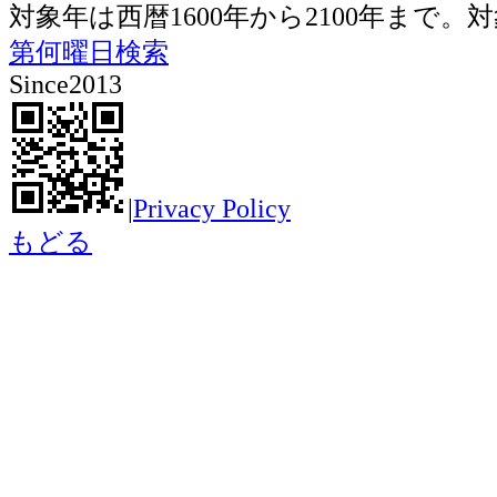
対象年は西暦1600年から2100年ま
第何曜日検索
Since2013
|
Privacy Policy
もどる