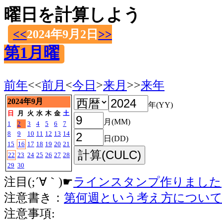
曜日を計算しよう
<<
2024年9月2日
>>
第1月曜
前年
<<
前月
<
今日
>
来月
>>
来年
2024年9月
年(YY)
日
月
火
水
木
金
土
月(MM)
1
2
3
4
5
6
7
8
9
10
11
12
13
14
日(DD)
15
16
17
18
19
20
21
22
23
24
25
26
27
28
29
30
注目(;´∀｀)☛
ラインスタンプ作りました
注意書き：
第何週という考え方につい
注意事項: