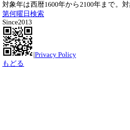
対象年は西暦1600年から2100年ま
第何曜日検索
Since2013
|
Privacy Policy
もどる