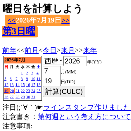
曜日を計算しよう
<<
2026年7月19日
>>
第3日曜
前年
<<
前月
<
今日
>
来月
>>
来年
2026年7月
年(YY)
日
月
火
水
木
金
土
月(MM)
1
2
3
4
5
6
7
8
9
10
11
日(DD)
12
13
14
15
16
17
18
19
20
21
22
23
24
25
26
27
28
29
30
31
注目(;´∀｀)☛
ラインスタンプ作りました
注意書き：
第何週という考え方につい
注意事項: