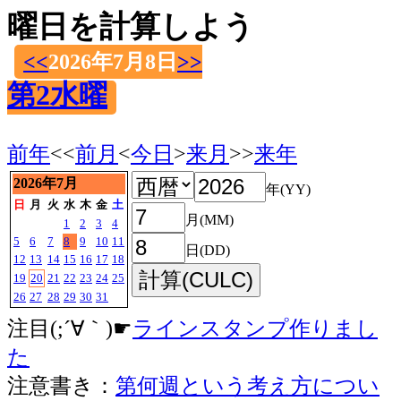
曜日を計算しよう
<<
2026年7月8日
>>
第2水曜
前年
<<
前月
<
今日
>
来月
>>
来年
2026年7月
年(YY)
日
月
火
水
木
金
土
月(MM)
1
2
3
4
5
6
7
8
9
10
11
日(DD)
12
13
14
15
16
17
18
19
20
21
22
23
24
25
26
27
28
29
30
31
注目(;´∀｀)☛
ラインスタンプ作りまし
た
注意書き：
第何週という考え方につい