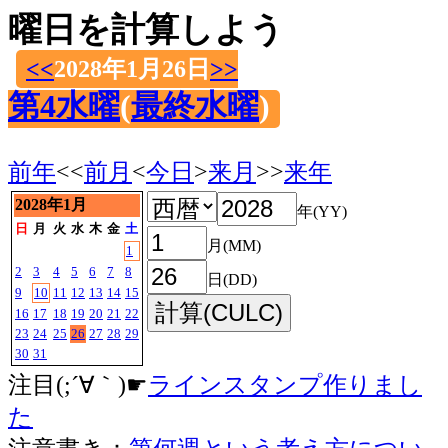
曜日を計算しよう
<<
2028年1月26日
>>
第4水曜
(
最終水曜
)
前年
<<
前月
<
今日
>
来月
>>
来年
2028年1月
年(YY)
日
月
火
水
木
金
土
月(MM)
1
2
3
4
5
6
7
8
日(DD)
9
10
11
12
13
14
15
16
17
18
19
20
21
22
23
24
25
26
27
28
29
30
31
注目(;´∀｀)☛
ラインスタンプ作りまし
た