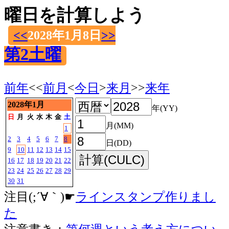
曜日を計算しよう
<<
2028年1月8日
>>
第2土曜
前年
<<
前月
<
今日
>
来月
>>
来年
2028年1月
年(YY)
日
月
火
水
木
金
土
月(MM)
1
2
3
4
5
6
7
8
日(DD)
9
10
11
12
13
14
15
16
17
18
19
20
21
22
23
24
25
26
27
28
29
30
31
注目(;´∀｀)☛
ラインスタンプ作りまし
た