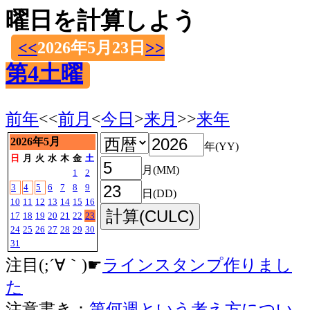
曜日を計算しよう
<<
2026年5月23日
>>
第4土曜
前年
<<
前月
<
今日
>
来月
>>
来年
2026年5月
年(YY)
日
月
火
水
木
金
土
月(MM)
1
2
3
4
5
6
7
8
9
日(DD)
10
11
12
13
14
15
16
17
18
19
20
21
22
23
24
25
26
27
28
29
30
31
注目(;´∀｀)☛
ラインスタンプ作りまし
た
注意書き：
第何週という考え方につい