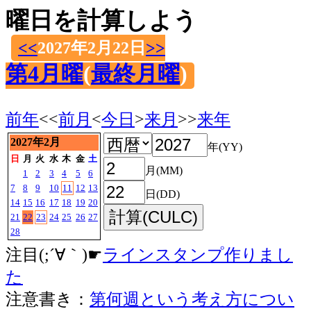
曜日を計算しよう
<<
2027年2月22日
>>
第4月曜
(
最終月曜
)
前年
<<
前月
<
今日
>
来月
>>
来年
2027年2月
年(YY)
日
月
火
水
木
金
土
月(MM)
1
2
3
4
5
6
7
8
9
10
11
12
13
日(DD)
14
15
16
17
18
19
20
21
22
23
24
25
26
27
28
注目(;´∀｀)☛
ラインスタンプ作りまし
た
注意書き：
第何週という考え方につい